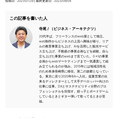
投稿日 :
2021/07/29
最終更新日 :
2023/09/04
この記事を書いた人
寺尾
（ビジネス・アーキテクツ）
20代半ば、フリーランスのweb屋として独立。
web制作からビジネスの上流へ興味が移り、リア
ルの教育事業立ち上げ、AIを活用した観光サービ
ス立ち上げ、不動産の事業企画などを経験。自ら
立ち上げた事業のwebまで見ていた。0→1の事業
企画からwebマーケティングまで一気通貫して組
み立てられるのが強み。2015年には地域活性化
のため単身長崎県に移住。第二の故郷となってい
る。東京に戻り2020年BAへ入社。提案営業の出
来るディレクターとして大手デベロッパー向けの
仕事に従事。DXとサステナビリティ分野のプロ
フェッショナルを目指す。姪っ子とボードゲーム
しているときとギター弾いて歌ってるときが至
福。