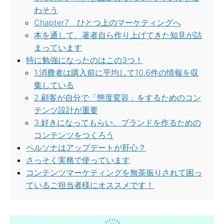
わそう
Chapter7 ひとつ上のマーケティングへ
本を通して、著者自ら作り上げてきた知見が詰
まっています
特に勉強になったのはこの3つ！
1.消費者は購入前に平均して10.6件の情報を収
集している
2.顧客が自分で「態度変容」をするためのコン
テンツ設計が重要
3.好きになってもらい、ブランドを作るための
コンテンツをつくろう
ペルソナはアップデートが肝心？
さっそく実務で使っています
コンテンツマーケティングを無茶振りされて困っ
ているご担当者様にオススメです！