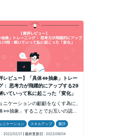
評レビュー】「具体⇔抽象」トレー
グ： 思考力が飛躍的にアップする29
解いていって私に起こった「変化」
ュニケーションの齟齬をなくす為に、
体⇔抽象」することでお互いの認識
わせるトレーニング方法を記した
ュニケーション
スキルアップ
書評
具体⇔抽象」トレーニング: 思考力が
的にアップする29問】を読んだ書評
:
2022/02/21
最終更新日 :
2023/09/04