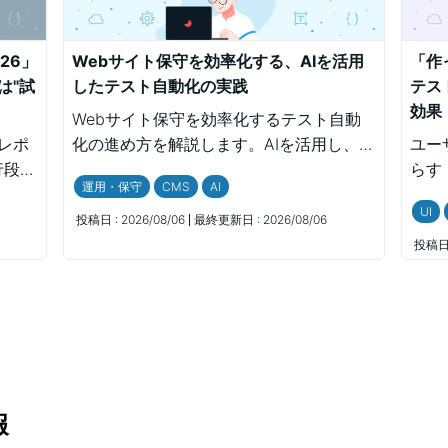
 26」
Webサイト保守を効率化する、AIを活用
「作
は"試
したテスト自動化の実践
テス
効果
Webサイト保守を効率化するテスト自動
現地レポ
化の進め方を解説します。AIを活用し、画
ユー
行段階
面差分比較やE2Eテストで品質を保ちなが
らす
運用・保守
CMS
AI
えた変
ら確認負担を減らす実践例を紹介します。
法を
UI
活用事
る重
投稿日 :
2026/08/06
最終更新日 :
2026/08/06
紹介し
析力
投稿日 
与す
すく
報