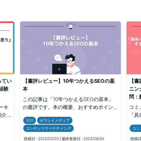
ってい
【書評レビュー】10年つかえるSEOの基
【書
経験
本
ニン
問：
この記事は「10年つかえるSEOの基本」
アーキ
の書評です。本の概要、おすすめポイント
コミ
紹介し
などをまとめています。
「具
SEO
オウンドメディア
中にあ
を合
コンテンツマーケティング
コミ
出戻り
【「
をイン
飛躍
投稿日 :
2022/03/03
最終更新日 :
2023/09/04
投稿日 