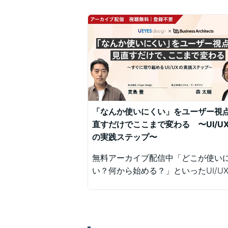
「なんか使いにくい」をユーザー視
直すだけでここまで変わる 〜UI/U
の実践ステップ〜
無料アーカイブ配信中「どこが使い
い？何から始める？」といったUI/U
みを、明日から現場で実践できるユ
視点の改善ポイントで解決！組織内
差に悩む方にもおすすめの実践型セ
です。