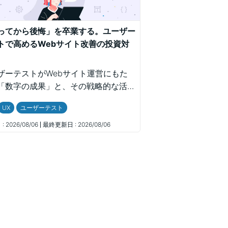
ってから後悔」を卒業する。ユーザー
トで高めるWebサイト改善の投資対
ザーテストがWebサイト運営にもた
「数字の成果」と、その戦略的な活用
まとめた記事。専門バイアスを排除す
UX
ユーザーテスト
要性や、プロによるシナリオ設計・分
が社内合意形成やCVR改善にどう寄
:
2026/08/06
最終更新日 :
2026/08/06
るかを、Web担当者向けに分かりや
解説しています。