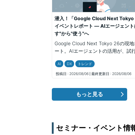
潜入！「Google Cloud Next Tokyo
イベントレポート ― AIエージェント
す"から"使う"へ
Google Cloud Next Tokyo 26の
ート。AIエージェントの活用が、試
から実際の業務へと広がるなかで見
AI
DX
トレンド
化や、Gemini Enterprise、企業の
例、小さく始める導入のポイントを
投稿日 :
2026/08/06
最終更新日 :
2026/08/06
ます。
もっと見る
セミナー・イベント情