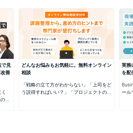
点で見
どんなお悩みもお気軽に。無料オンライン
実務
X改善
相談
を配
「戦略の立て方がわからない」「上司をど
Busi
にく
う説得すればいい？」「プロジェクトの進
ール
Xの悩
め方が不安」など、業務の壁打ちも歓迎。
シス
ーザー
Business Architectsが、戦略から運用ま
テー
の意識
で幅広くご相談を承ります。
す。
ミナー
通じ