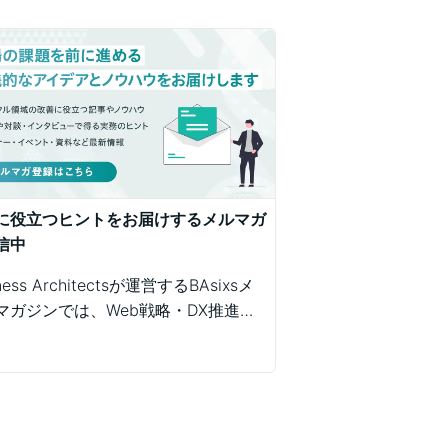
に役立つヒントをお届けするメルマガ
信中
ness Architectsが運営するBAsixsメ
マガジンでは、Web戦略・DX推進・
テム構築・クラウド活用など、幅広い
マの知見を月1〜2回配信していま
実務ノウハウや事例、セミナー情報を
て課題解決を支援します。