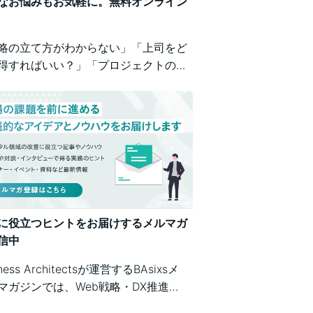
なお悩みもお気軽に。無料オンライン
略の立て方がわからない」「上司をど
得すればいい？」「プロジェクトの進
が不安」など、業務の壁打ちも歓迎。
iness Architectsが、戦略から運用ま
広くご相談を承ります。
に役立つヒントをお届けするメルマガ
信中
iness Architectsが運営するBAsixsメ
マガジンでは、Web戦略・DX推進・
テム構築・クラウド活用など、幅広い