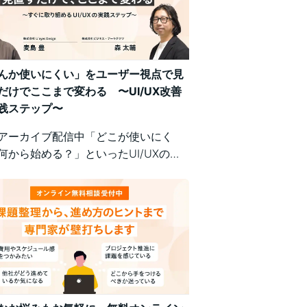
んか使いにくい」をユーザー視点で見
だけでここまで変わる 〜UI/UX改善
践ステップ〜
アーカイブ配信中「どこが使いにく
何から始める？」といったUI/UXの悩
、明日から現場で実践できるユーザー
の改善ポイントで解決！組織内の意識
悩む方にもおすすめの実践型セミナー
。