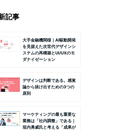
マの知見を月1〜2回配信していま
実務ノウハウや事例、セミナー情報を
新記事
て課題解決を支援します。
大手金融機関様｜AI駆動開発
を見据えた次世代デザインシ
ステムの再構築とUI/UXのモ
ダナイゼーション
デザインは判断である。感覚
論から抜け出すための3つの
原則
マーケティングの最も重要な
業務は「社内調整」である｜
垣内勇威氏と考える「成果が