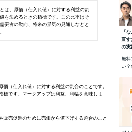
とは、原価（仕入れ値）に対する利益の割
値を決めるときの指標です。この比率はそ
需要者の動向、将来の景気の見通しなどと
。
「な
直す
の実
無料
い？
みを
視点
原価（仕入れ値）に対する利益の割合のことです。
差に
指標です。マークアップは利益、利幅を意味しま
です
や販売促進のために売価から値下げする割合のこと