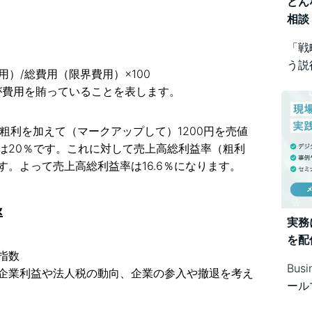
どん
相談
「戦
う説
）/総費用（限界費用）×100
め方
が費用を賄っていることを表します。
Bus
で幅
の粗利を加えて（マークアップして）1200円を売値
は20％です。これに対して売上高総利益率（粗利
。よって売上高総利益率は16.6％になります。
率
実務
を配
指数
Bus
企業利益や法人税の動向、企業の参入や撤退を考え
ール
シス