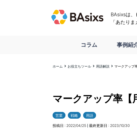
BAsixs
「あたりま
コラム
事例紹
ホーム
お役立ちツール
用語解説
マークアップ
マークアップ率【
営業
戦略
用語
投稿日 :
2022/04/25
最終更新日 :
2023/10/30