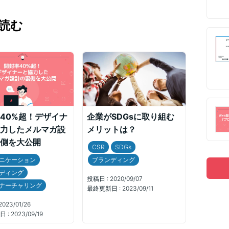
読む
40%超！デザイナ
企業がSDGsに取り組む
力したメルマガ設
メリットは？
側を大公開
CSR
SDGs
ニケーション
ブランディング
ディング
投稿日 :
2020/09/07
ナーチャリング
最終更新日 :
2023/09/11
2023/01/26
 :
2023/09/19