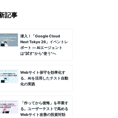
マの知見を月1〜2回配信していま
実務ノウハウや事例、セミナー情報を
新記事
て課題解決を支援します。
潜入！「Google Cloud
Next Tokyo 26」イベントレ
ポート ― AIエージェント
は"試す"から"使う"へ
Webサイト保守を効率化す
る、AIを活用したテスト自動
化の実践
「作ってから後悔」を卒業す
る。ユーザーテストで高める
Webサイト改善の投資対効