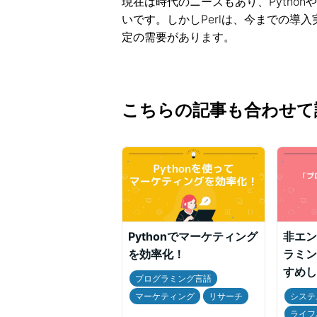
現在は時代のニーズもあり、Python
いです。しかしPerlは、今までの導
定の需要があります。
こちらの記事も合わせて
Pythonでマーケティング
非エン
を効率化！
ラミン
すめし
プログラミング言語
マーケティング
リサーチ
システ
ライフ