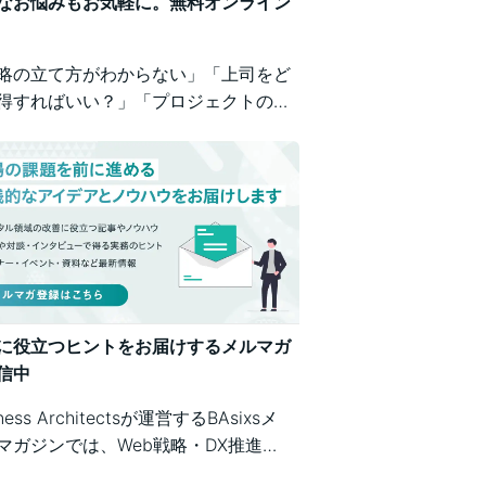
なお悩みもお気軽に。無料オンライン
略の立て方がわからない」「上司をど
得すればいい？」「プロジェクトの進
が不安」など、業務の壁打ちも歓迎。
iness Architectsが、戦略から運用ま
広くご相談を承ります。
に役立つヒントをお届けするメルマガ
信中
iness Architectsが運営するBAsixsメ
マガジンでは、Web戦略・DX推進・
テム構築・クラウド活用など、幅広い