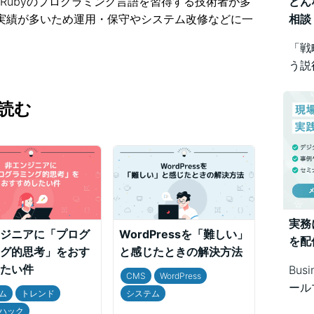
やRubyのプログラミング言語を習得する技術者が多
どん
入実績が多いため運用・保守やシステム改修などに一
相談
「戦
う説
め方
Bus
読む
で幅
実務
ジニアに「プログ
WordPressを「難しい」
を配
グ的思考」をおす
と感じたときの解決方法
たい件
Bus
CMS
WordPress
ール
ム
トレンド
システム
シス
ハック