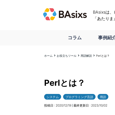
BAsixs
「あたりま
コラム
事例紹
ホーム
お役立ちツール
用語解説
Perlとは？
Perlとは？
システム
プログラミング言語
用語
投稿日 :
2020/12/19
最終更新日 :
2023/10/02