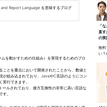
ion and Report Language を意味するプログ
「な
直す
の実
無料
い？
ログラムを動かすための仕組み）を実現するためのプロ
みを
視点
ることを重点において開発されたことから、数値と
差に
が組み込まれており、JavaやC言語のようにコン
です
く実行できます。
インストールされており、後方互換性の非常に高い言語な
です。