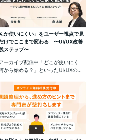
んか使いにくい」をユーザー視点で見
だけでここまで変わる 〜UI/UX改善
践ステップ〜
アーカイブ配信中「どこが使いにく
何から始める？」といったUI/UXの悩
、明日から現場で実践できるユーザー
の改善ポイントで解決！組織内の意識
悩む方にもおすすめの実践型セミナー
。