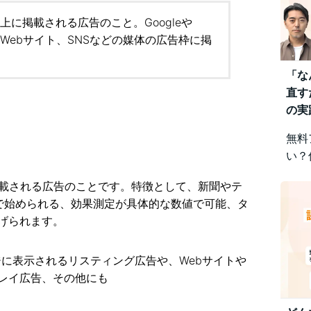
上に掲載される広告のこと。Googleや
やWebサイト、SNSなどの媒体の広告枠に掲
「な
直す
の実
無料
い？
みを
掲載される広告のことです。特徴として、新聞やテ
視点
で始められる、効果測定が具体的な数値で可能、タ
差に
げられます。
です
ページに表示されるリスティング広告や、Webサイトや
レイ広告、その他にも