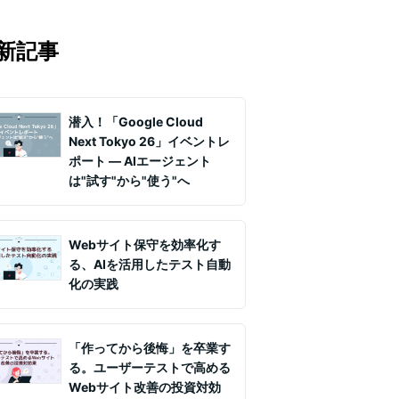
マの知見を月1〜2回配信していま
実務ノウハウや事例、セミナー情報を
新記事
て課題解決を支援します。
潜入！「Google Cloud
Next Tokyo 26」イベントレ
ポート ― AIエージェント
は"試す"から"使う"へ
Webサイト保守を効率化す
る、AIを活用したテスト自動
化の実践
「作ってから後悔」を卒業す
る。ユーザーテストで高める
Webサイト改善の投資対効