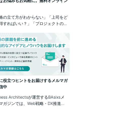
なお悩みもお気軽に。無料オンライン
略の立て方がわからない」「上司をど
得すればいい？」「プロジェクトの進
が不安」など、業務の壁打ちも歓迎。
iness Architectsが、戦略から運用ま
広くご相談を承ります。
に役立つヒントをお届けするメルマガ
信中
iness Architectsが運営するBAsixsメ
マガジンでは、Web戦略・DX推進・
テム構築・クラウド活用など、幅広い