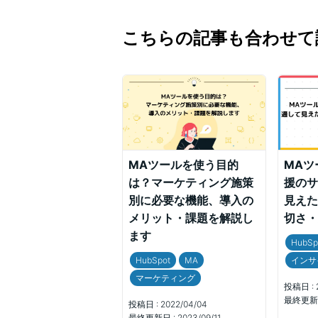
こちらの記事も合わせて
MAツールを使う目的
MAツ
は？マーケティング施策
援のサ
別に必要な機能、導入の
見えた
メリット・課題を解説し
切さ・
ます
HubSp
HubSpot
MA
インサ
マーケティング
投稿日 :
最終更新日
投稿日 :
2022/04/04
最終更新日 :
2023/09/11