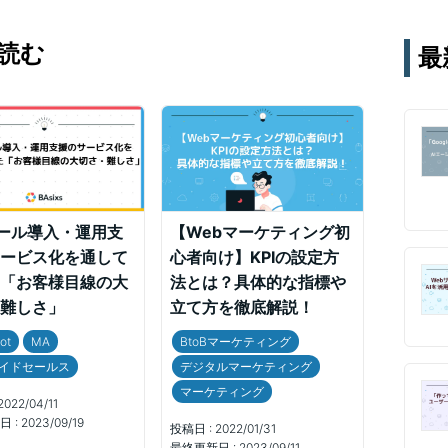
テー
す。
読む
最
通じ
ール導入・運用支
【Webマーケティング初
ービス化を通して
心者向け】KPIの設定方
「お客様目線の大
法とは？具体的な指標や
難しさ」
立て方を徹底解説！
ot
MA
BtoBマーケティング
イドセールス
デジタルマーケティング
マーケティング
2022/04/11
 :
2023/09/19
投稿日 :
2022/01/31
最終更新日 :
2023/09/11