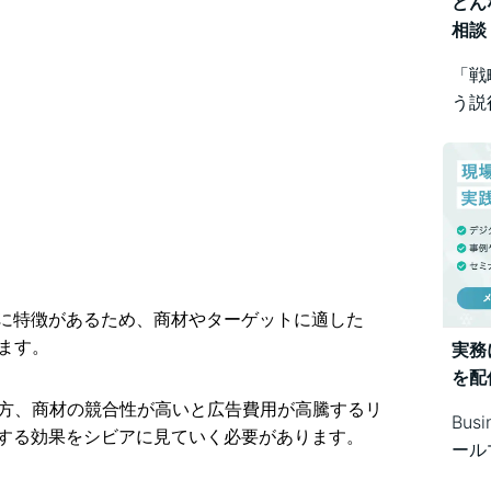
どん
相談
「戦
う説
め方
Bus
で幅
に特徴があるため、商材やターゲットに適した
ます。
実務
を配
一方、商材の競合性が高いと広告費用が高騰するリ
Bus
する効果をシビアに見ていく必要があります。
ール
シス