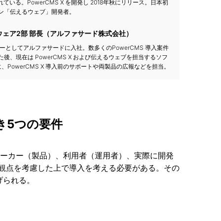
れている。PowerCMS X を開発し 2018年秋にリリース。日本初
ン「伝えるウェブ」開発者。
ウェア2部 部長（アルファサード株式会社）
ターとしてアルファサードに入社。数多くのPowerCMS 導入案件
後、現在は PowerCMS X および伝えるウェブを担当するソフ
、PowerCMS X 導入前のサポートや両製品の広報などを担当。
き5つの要件
メーカー（製品）、利用者（運用者）、実際に開発
観点を考慮した上で導入を考える必要がある。その
げられる。