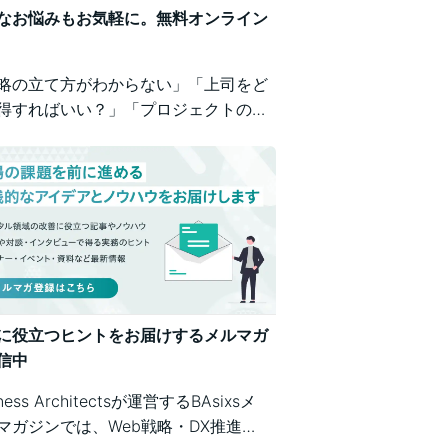
なお悩みもお気軽に。無料オンライン
略の立て方がわからない」「上司をど
得すればいい？」「プロジェクトの進
が不安」など、業務の壁打ちも歓迎。
iness Architectsが、戦略から運用ま
広くご相談を承ります。
に役立つヒントをお届けするメルマガ
信中
iness Architectsが運営するBAsixsメ
マガジンでは、Web戦略・DX推進・