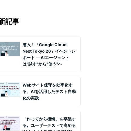
テム構築・クラウド活用など、幅広い
マの知見を月1〜2回配信していま
実務ノウハウや事例、セミナー情報を
新記事
て課題解決を支援します。
潜入！「Google Cloud
Next Tokyo 26」イベントレ
ポート ― AIエージェント
は"試す"から"使う"へ
Webサイト保守を効率化す
る、AIを活用したテスト自動
化の実践
「作ってから後悔」を卒業す
る。ユーザーテストで高める