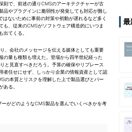
シス
深刻で、前述の通りCMSのアーキテクチャーが古
テー
製品やプラグインに脆弱性が発覚しても対応が難し
す。
家ではないために事前の対策や初動が遅れるなど多く
最
通じ
ても、従来のCMSがソフトウェア構造的にいつま
も出てくる。
あり、会社のメッセージを伝える媒体としても重要
報の量も種類も増えた。登場から四半世紀経った
かりと見直すべきだろう。予算の確保やリプレース
用者任せにせず、しっかり企業の情報資産として認
MSの本質とリスクを理解した上で製品選びとパー
がある。
ザーがどのようなCMS製品を選んでいくべきかを考