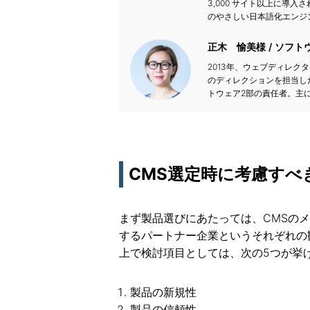
3,000 サイト以上に導入さ
のやさしい日本語化エンジ
正木 愉美様
ソフト
2013年、ウェブディレク
のディレクションを担当した
トウェア2部の責任者。主に
CMS選定時に考慮すべ
まず製品選びにあたっては、CMSの
するパートナー企業というそれぞれの
上で検討項目としては、次の5つが挙
製品の新規性
製品の信頼性