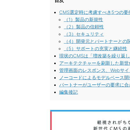
目次
CMS選定時に考慮すべき5つの要
（1）製品の新規性
（2）製品の信頼性
（3）セキュリティ
（4）開発元とパートナーとの
（5）サポートの充実と継続性
現状のCMSは「増改築を繰り返
アーキテクチャーを刷新した新世
管理画面のレスポンス、Webサ
ノーコードによるモデルベース開
パートナーがユーザーの要求に合
編集後記