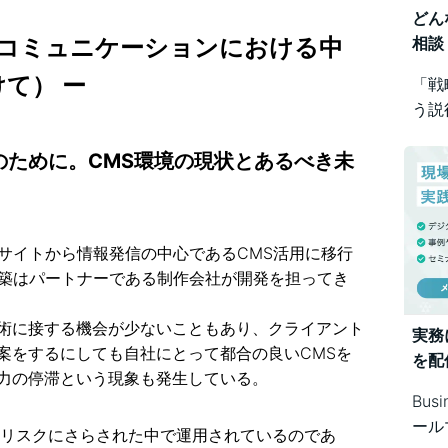
どん
のコミュニケーションにおける中
相談
て） ー
「戦
う説
め方
来のために。CMS環境の現状とあるべき未
Bus
で幅
bサイトから情報発信の中心であるCMS活用に移行
構築はパートナーである制作会社が開発を担ってき
術に接する機会が少ないこともあり、クライアント
実務
案をするにしても自社にとって都合の良いCMSを
を配
力の停滞という現象も発生している。
Bus
ール
はリスクにさらされた中で運用されているのであ