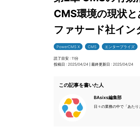
CMS環境の現状
ファサード社イン
PowerCMS X
CMS
エンタープライズ
読了目安 :
11
分
投稿日 :
2025/04/24
最終更新日 :
2025/04/24
この記事を書いた人
BAsixs編集部
日々の業務の中で「あたり