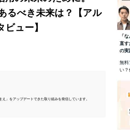
とあるべき未来は？【アル
タビュー】
「な
直す
の実
無料
い？
みを
視点
差に
です
まえ」をアップデートできた取り組みを発信しています。