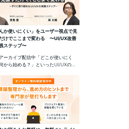
んか使いにくい」をユーザー視点で見
だけでここまで変わる 〜UI/UX改善
践ステップ〜
アーカイブ配信中「どこが使いにく
何から始める？」といったUI/UXの悩
、明日から現場で実践できるユーザー
の改善ポイントで解決！組織内の意識
悩む方にもおすすめの実践型セミナー
。