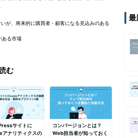
テー
。
す。
最
通じ
ないが、将来的に購買者・顧客になる見込みのある
がある市場
読む
Pressサイトに
コンバージョンとは？
gleアナリティクスの
Web担当者が知っておく