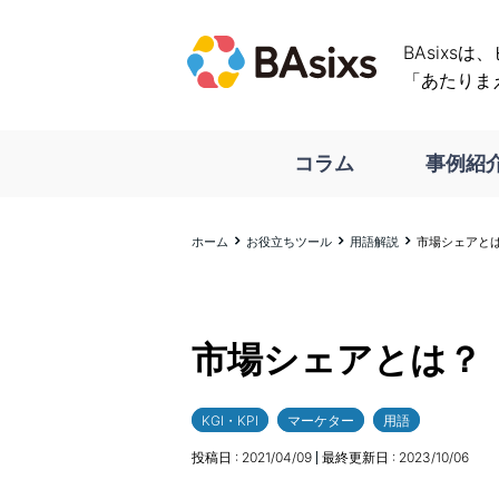
BAsixs
「あたりま
コラム
事例紹
ホーム
お役立ちツール
用語解説
市場シェアと
市場シェアとは？
KGI・KPI
マーケター
用語
投稿日 :
2021/04/09
最終更新日 :
2023/10/06