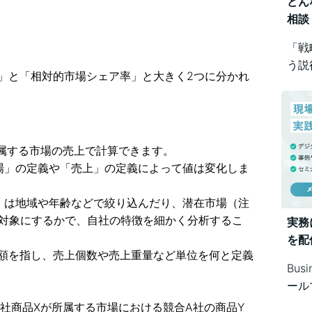
どん
相談
「戦
う説
」と「相対的市場シェア率」と大きく2つに分かれ
め方
Bus
で幅
所属する市場の売上で計算できます。
場」の定義や「売上」の定義によって値は変化しま
」は地域や年齢などで絞り込んだり、潜在市場（注
を対象にするかで、自社の特徴を細かく分析するこ
実務
を配
額を指し、売上個数や売上重量など単位を何と定義
Bus
ール
シス
社商品Xが所属する市場における競合A社の商品Y