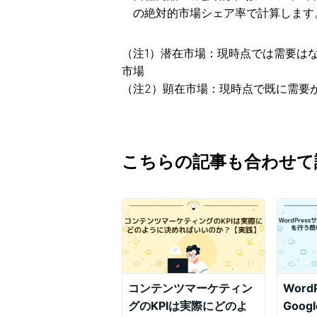
の絶対的市場シェア率で計算します
（注1）潜在市場：現時点では需要は
市場
（注2）顕在市場：現時点で既に需要
こちらの記事も合わせて
コンテンツマーケティン
Word
グのKPIは実際にどのよ
Goo