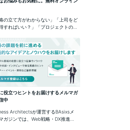
なお悩みもお気軽に。無料オンライン
略の立て方がわからない」「上司をど
得すればいい？」「プロジェクトの進
が不安」など、業務の壁打ちも歓迎。
iness Architectsが、戦略から運用ま
広くご相談を承ります。
に役立つヒントをお届けするメルマガ
信中
iness Architectsが運営するBAsixsメ
マガジンでは、Web戦略・DX推進・
テム構築・クラウド活用など、幅広い