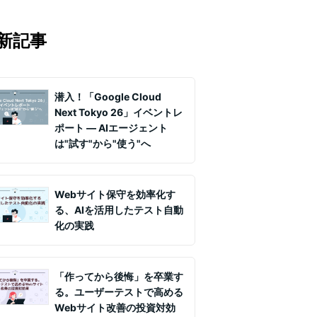
マの知見を月1〜2回配信していま
実務ノウハウや事例、セミナー情報を
新記事
て課題解決を支援します。
潜入！「Google Cloud
Next Tokyo 26」イベントレ
ポート ― AIエージェント
は"試す"から"使う"へ
Webサイト保守を効率化す
る、AIを活用したテスト自動
化の実践
「作ってから後悔」を卒業す
る。ユーザーテストで高める
Webサイト改善の投資対効