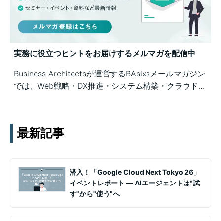
実務に役立つヒントをお届けするメルマガを配信中
Business Architectsが運営するBAsixsメールマガジン
では、Web戦略・DX推進・システム構築・クラウド活
用など、幅広いテーマの知見を月1〜2回配信していま
す。実務ノウハウや事例、セミナー情報を通じて課題
解決を支援します。
最新記事
潜入！「Google Cloud Next Tokyo 26」
イベントレポート ― AIエージェントは"試
す"から"使う"へ