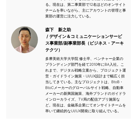
る。現在は、第二事業部で12名ほどのオンサイト
チームを率いながら、主にアカウントの管理と事
業部の運営に注力している。
森下 新之助
デザイン＆コミュニケーションサービ
ス事業部/副事業部長（ビジネス・アーキ
テクツ）
多摩美術大学大学院 修士卒、ベンチャー企業の
ブランディング部門を経て2010年にBA入社。こ
れまで、デジタル戦略立案から、プロジェクト運
営・ガイドライン施策・UI/UX設計まで幅広く担
当してきている。主なプロジェクトは、BtoB・
BtoCメーカーのグローバルサイト戦略、自動車
メーカーの新興国施策、海外ブランドのガイドラ
インローカライズ、TV局の配信アプリ施策な
ど。現在は、金融系企業にてオンサイトチームを
率いて継続的なUI/UX開発に取り組んでいる。