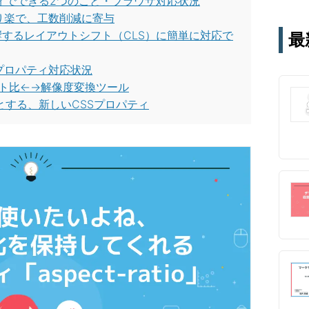
プロパティでできる2つのこと・ブラウザ対応状況
テー
り楽で、工数削減に寄与
す。
評価に影響するレイアウトシフト（CLS）に簡単に対応で
最
通じ
io」プロパティ対応状況
クト比←→解像度変換ツール
じめとする、新しいCSSプロパティ