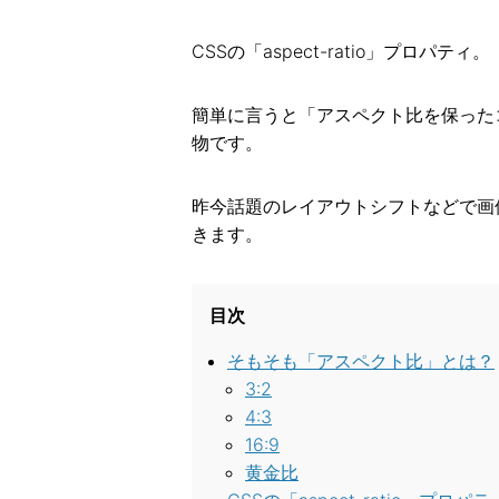
CSSの「aspect-ratio」プロパティ。
簡単に言うと「アスペクト比を保った
物です。
昨今話題のレイアウトシフトなどで画
きます。
目次
そもそも「アスペクト比」とは？
3:2
4:3
16:9
黄金比