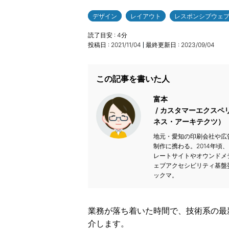
デザイン
レイアウト
レスポンシブウェ
読了目安 :
4
分
投稿日 :
2021/11/04
最終更新日 :
2023/09/04
この記事を書いた人
富本
カスタマーエクスペリ
ネス・アーキテクツ）
地元・愛知の印刷会社や広
制作に携わる。2014年頃
レートサイトやオウンドメ
ェブアクセシビリティ基盤
ックマ。
業務が落ち着いた時間で、技術系の最
介します。