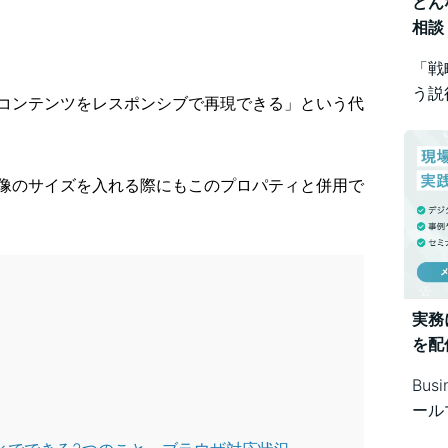
どん
相談
「戦
う説
コンテンツをレスポンシブで再現できる」という代
め方
Bus
で幅
像のサイズを入れる際にもこのプロパティと併用で
実務
を配
Bus
ール
シス