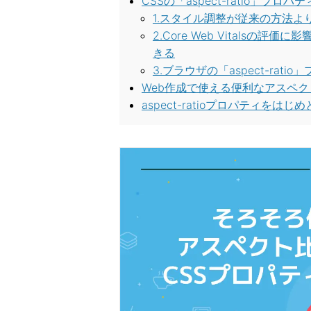
CSSの「aspect-ratio」
1.スタイル調整が従来の方法よ
2.Core Web Vitalsの
きる
3.ブラウザの「aspect-rat
Web作成で使える便利なアスペ
aspect-ratioプロパティをは