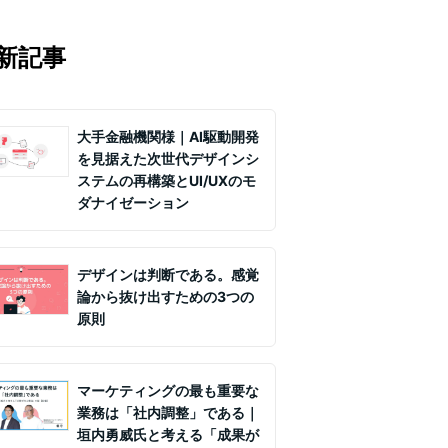
マの知見を月1〜2回配信していま
実務ノウハウや事例、セミナー情報を
新記事
て課題解決を支援します。
大手金融機関様｜AI駆動開発
を見据えた次世代デザインシ
ステムの再構築とUI/UXのモ
ダナイゼーション
デザインは判断である。感覚
論から抜け出すための3つの
原則
マーケティングの最も重要な
業務は「社内調整」である｜
垣内勇威氏と考える「成果が