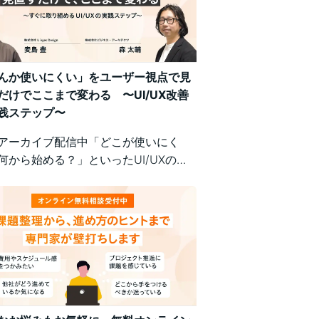
んか使いにくい」をユーザー視点で見
だけでここまで変わる 〜UI/UX改善
践ステップ〜
アーカイブ配信中「どこが使いにく
何から始める？」といったUI/UXの悩
、明日から現場で実践できるユーザー
の改善ポイントで解決！組織内の意識
悩む方にもおすすめの実践型セミナー
。