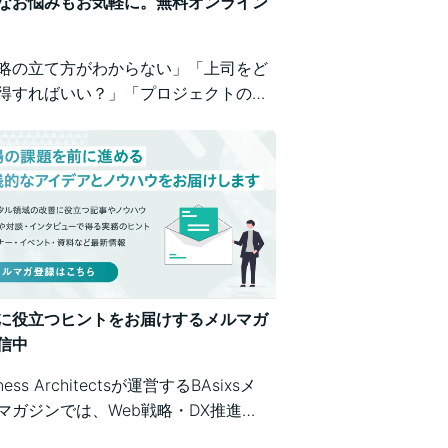
なお悩みもお気軽に。無料オンライン
略の立て方がわからない」「上司をど
得すればいい？」「プロジェクトの進
が不安」など、業務の壁打ちも歓迎。
iness Architectsが、戦略から運用ま
広くご相談を承ります。
に役立つヒントをお届けするメルマガ
信中
iness Architectsが運営するBAsixsメ
マガジンでは、Web戦略・DX推進・
テム構築・クラウド活用など、幅広い