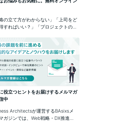
なお悩みもお気軽に。無料オンライン
略の立て方がわからない」「上司をど
得すればいい？」「プロジェクトの進
が不安」など、業務の壁打ちも歓迎。
iness Architectsが、戦略から運用ま
広くご相談を承ります。
に役立つヒントをお届けするメルマガ
信中
iness Architectsが運営するBAsixsメ
マガジンでは、Web戦略・DX推進・
テム構築・クラウド活用など、幅広い