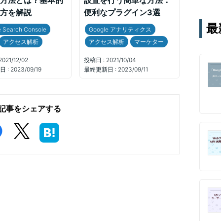
方法とは？基本的
設置を行う簡単な方法：
テー
方を解説
便利なプラグイン3選
す。
最
通じ
 Search Console
Google アナリティクス
アクセス解析
アクセス解析
マーケター
2021/12/02
投稿日 :
2021/10/04
 :
2023/09/19
最終更新日 :
2023/09/11
記事をシェアする