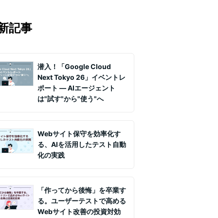
マの知見を月1〜2回配信していま
実務ノウハウや事例、セミナー情報を
新記事
て課題解決を支援します。
潜入！「Google Cloud
Next Tokyo 26」イベントレ
ポート ― AIエージェント
は"試す"から"使う"へ
Webサイト保守を効率化す
る、AIを活用したテスト自動
化の実践
「作ってから後悔」を卒業す
る。ユーザーテストで高める
Webサイト改善の投資対効