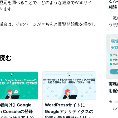
どん
照元を調べることで、どのような経路でWebサイ
相談
きます。
「戦
場合は、そのページがきちんと閲覧開始数を増やし
う説
め方
Bus
で幅
読む
実務
を配
Bus
者向け】Google
WordPressサイトに
ール
ch Consoleの登録
Googleアナリティクスの
シス