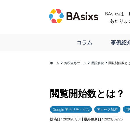
BAsixs
「あたりま
コラム
事例紹
ホーム
お役立ちツール
用語解説
閲覧開始数と
閲覧開始数とは？
Google アナリティクス
アクセス解析
用
投稿日 :
2020/07/31
最終更新日 :
2023/09/25