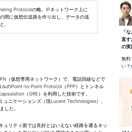
Tunneling Protocolの略。IPネットワーク上に
の間に仮想伝送路を作り出し、データの送
と。
「な
直す
の実
無料
い？
みを
VPN（仮想専用ネットワーク）で、電話回線などで
視点
nt-to-Point Protocol（PPP）とトンネル
差に
Encapsulation（GRE）を利用した技術です。
です
ーションズ（現Lucent Technologies）、
しました。
キュリティ面では良好とはいえない経路を通るネッ