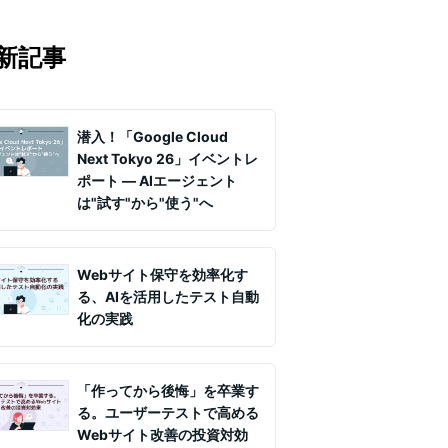
マの知見を月1〜2回配信していま
実務ノウハウや事例、セミナー情報を
新記事
て課題解決を支援します。
潜入！「Google Cloud
Next Tokyo 26」イベントレ
ポート ― AIエージェント
は"試す"から"使う"へ
Webサイト保守を効率化す
る、AIを活用したテスト自動
化の実践
「作ってから後悔」を卒業す
る。ユーザーテストで高める
Webサイト改善の投資対効