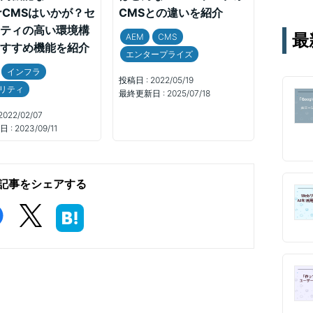
テー
erCMSはいかが？セ
CMSとの違いを紹介
す。
ティの高い環境構
最
AEM
CMS
通じ
すすめ機能を紹介
エンタープライズ
インフラ
投稿日 :
2022/05/19
リティ
最終更新日 :
2025/07/18
2022/02/07
 :
2023/09/11
記事をシェアする