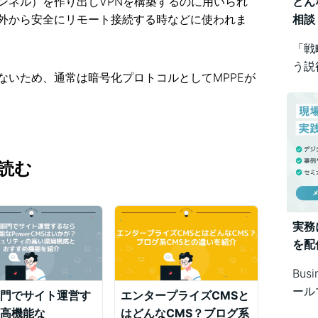
ンネル）を作り出しVPNを構築するのに用いられ
どん
外から安全にリモート接続する時などに使われま
相談
「戦
う説
ないため、通常は暗号化プロトコルとしてMPPEが
め方
Bus
で幅
読む
実務
を配
Bus
ール
門でサイト運営す
エンタープライズCMSと
シス
高機能な
はどんなCMS？ブログ系