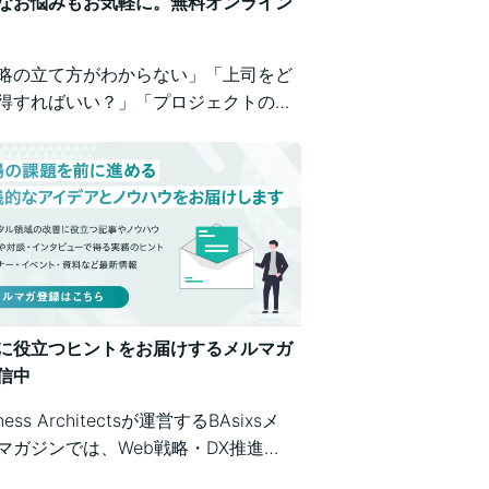
なお悩みもお気軽に。無料オンライン
略の立て方がわからない」「上司をど
得すればいい？」「プロジェクトの進
が不安」など、業務の壁打ちも歓迎。
iness Architectsが、戦略から運用ま
広くご相談を承ります。
に役立つヒントをお届けするメルマガ
信中
iness Architectsが運営するBAsixsメ
マガジンでは、Web戦略・DX推進・
テム構築・クラウド活用など、幅広い