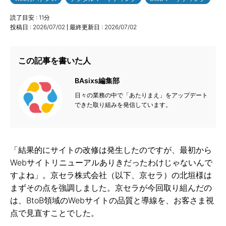
読了目安 :
11
分
投稿日 :
2026/07/02
最終更新日 :
2026/07/02
この記事を書いた人
BAsixs編集部
日々の業務の中で「あたりまえ」をアップデート
できた取り組みを発信しています。
「結果的にサイトの改修は発生したのですが、最初から
Webサイトリニューアルありきだったわけじゃないんで
すよね」。京セラ株式会社（以下、京セラ）の北垣様は
まずその点を強調しました。京セラが今回取り組んだの
は、BtoB領域のWebサイトの品質と導線を、お客さま視
点で見直すことでした。