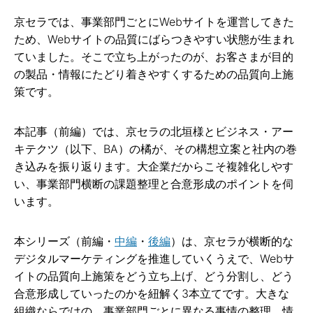
京セラでは、事業部門ごとにWebサイトを運営してきた
ため、Webサイトの品質にばらつきやすい状態が生まれ
ていました。そこで立ち上がったのが、お客さまが目的
の製品・情報にたどり着きやすくするための品質向上施
策です。
本記事（前編）では、京セラの北垣様とビジネス・アー
キテクツ（以下、BA）の橘が、その構想立案と社内の巻
き込みを振り返ります。大企業だからこそ複雑化しやす
い、事業部門横断の課題整理と合意形成のポイントを伺
います。
本シリーズ（前編・
中編
・
後編
）は、京セラが横断的な
デジタルマーケティングを推進していくうえで、Webサ
イトの品質向上施策をどう立ち上げ、どう分割し、どう
合意形成していったのかを紐解く3本立てです。大きな
組織ならではの、事業部門ごとに異なる事情の整理、情