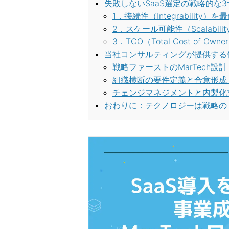
失敗しないSaaS選定の戦略的な
1．接続性（Integrability）
2．スケール可能性（Scalabil
3．TCO（Total Cost of Ow
当社コンサルティングが提供する
戦略ファーストのMarTech設
組織横断の要件定義と合意形成
チェンジマネジメントと内製化
おわりに：テクノロジーは戦略の