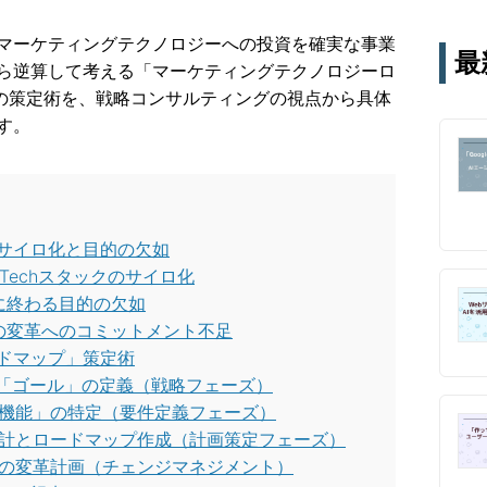
テー
す。
マーケティングテクノロジーへの投資を確実な事業
最
通じ
ら逆算して考える「マーケティングテクノロジーロ
ap）」の策定術を、戦略コンサルティングの視点から具体
す。
：サイロ化と目的の欠如
Techスタックのサイロ化
に終わる目的の欠如
の変革へのコミットメント不足
ードマップ」策定術
した「ゴール」の定義（戦略フェーズ）
と「機能」の特定（要件定義フェーズ）
ックの設計とロードマップ作成（計画策定フェーズ）
ス」の変革計画（チェンジマネジメント）