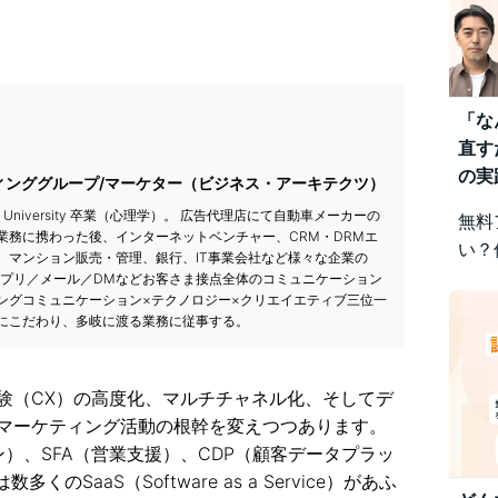
「な
直す
の実
ィンググループ/マーケター（ビジネス・アーキテクツ）
nthrop University 卒業（心理学）。 広告代理店にて自動車メーカーの
無料
業務に携わった後、インターネットベンチャー、CRM・DRMエ
い？
、マンション販売・管理、銀行、IT事業会社など様々な企業の
みを
アプリ／メール／DMなどお客さま接点全体のコミュニケーション
ングコミュニケーション×テクノロジー×クリエイエティブ三位一
視点
にこだわり、多岐に渡る業務に従事する。
差に
です
験（CX）の高度化、マルチチャネル化、そしてデ
マーケティング活動の根幹を変えつつあります。
）、SFA（営業支援）、CDP（顧客データプラッ
SaaS（Software as a Service）があふ