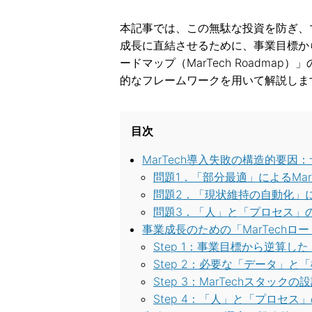
本記事では、この無駄な投資を防ぎ、
成長に直結させるために、事業目標か
ードマップ（MarTech Roadm
的なフレームワークを用いて解説しま
目次
MarTech導入失敗の構造的要因
問題1．「部分最適」によるMar
問題2．「現状維持の自動化」
問題3．「人」と「プロセス」
事業成長のための「MarTechロ
Step 1：事業目標から逆算
Step 2：必要な「データ」
Step 3：MarTechスタ
Step 4：「人」と「プロセ