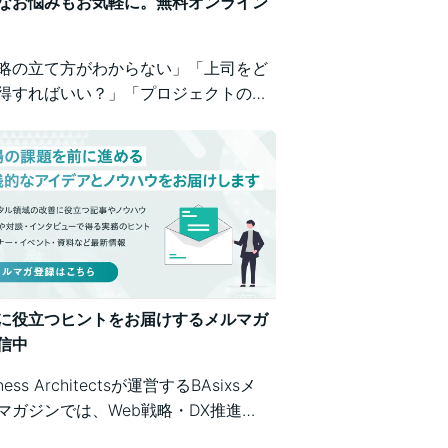
なお悩みもお気軽に。無料オンライン
略の立て方がわからない」「上司をど
得すればいい？」「プロジェクトの進
が不安」など、業務の壁打ちも歓迎。
iness Architectsが、戦略から運用ま
広くご相談を承ります。
に役立つヒントをお届けするメルマガ
信中
iness Architectsが運営するBAsixsメ
マガジンでは、Web戦略・DX推進・
テム構築・クラウド活用など、幅広い