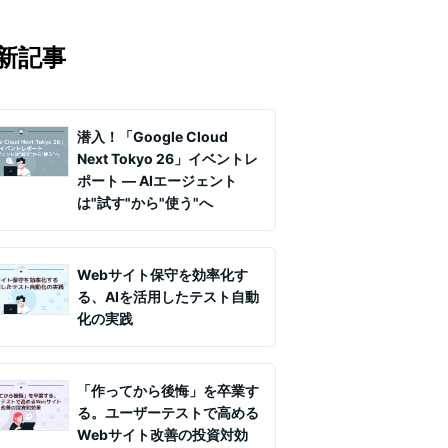
マの知見を月1〜2回配信していま
実務ノウハウや事例、セミナー情報を
新記事
て課題解決を支援します。
潜入！「Google Cloud
Next Tokyo 26」イベントレ
ポート ― AIエージェント
は"試す"から"使う"へ
Webサイト保守を効率化す
る、AIを活用したテスト自動
化の実践
「作ってから後悔」を卒業す
る。ユーザーテストで高める
Webサイト改善の投資対効