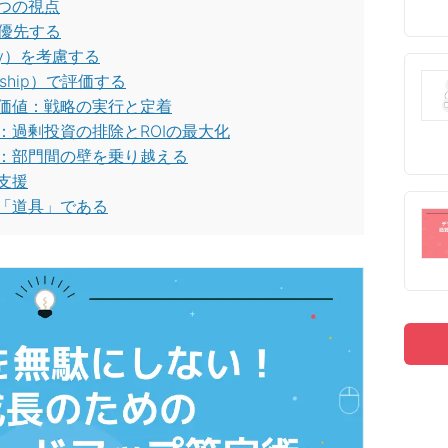
3つの視点
を最優先する
ity）を考慮する
nership）で評価する
価値：戦略の実行と定着
計：過剰投資の排除とROIの最大化
：部門間の壁を乗り越える
支援
「道具」である