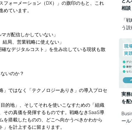
どん
スフォーメーション（DX）」の旗印のもと、これ
相談
進めています。
「戦
う説
ルマガ配信しかしていない」
め方
で、結局、営業戦略に使えない」
Bus
不明確なデジタルコスト」を生み出している現状も散
で幅
出ないのか？
略」ではなく「テクノロジーありき」の導入プロセ
実務
を配
図と目的地」、そしてそれを使いこなすための「組織
、その真価を発揮するものです。戦略なきSaaS導
Bus
ムを搭載したものの、どこへ向かうべきかわから
ール
ト」を計上するに留まります。
シス