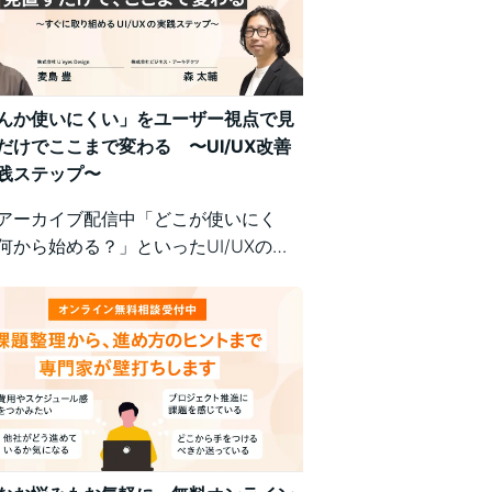
んか使いにくい」をユーザー視点で見
だけでここまで変わる 〜UI/UX改善
践ステップ〜
アーカイブ配信中「どこが使いにく
何から始める？」といったUI/UXの悩
、明日から現場で実践できるユーザー
の改善ポイントで解決！組織内の意識
悩む方にもおすすめの実践型セミナー
。