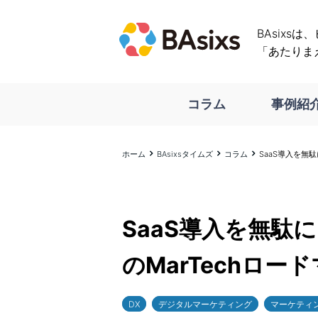
BAsixs
「あたりま
コラム
事例紹
ホーム
BAsixsタイムズ
コラム
SaaS導入を無
SaaS導入を無駄
のMarTechロー
DX
デジタルマーケティング
マーケティ