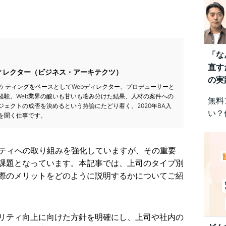
「な
直す
ィレクター（ビジネス・アーキテクツ）
の実
ーケティングをベースとしてWebディレクター、プロデューサーと
経験。Web業界の酸いも甘いも嚙み分けた結果、人材の案件への
無料
ェクトの成否を決めるという持論にたどり着く。2020年BA入
い？
を聞く仕事です。
みを
視点
リティへの取り組みを強化していますが、その重要
差に
課題となっています。本記事では、上司のタイプ別
です
際のメリットをどのように説明するかについてご紹
リティ向上に向けた方針を明確にし、上司や社内の