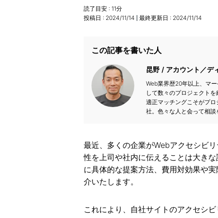
読了目安 :
11
分
投稿日 :
2024/11/14
最終更新日 :
2024/11/14
この記事を書いた人
昆野
アカウント／デ
Web業界歴20年以上、マ
して数々のプロジェクトを
適正マッチングこそがプロジ
社。色々な人と会って相談
最近、多くの企業がWebアクセシビ
性を上司や社内に伝えることは大きな
に具体的な提案方法、費用対効果や実
介いたします。
これにより、自社サイトのアクセシビ