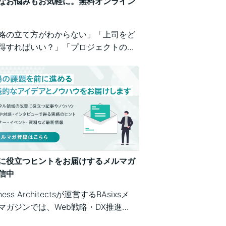
なお悩みもお気軽に。無料オンライン
略の立て方がわからない」「上司をど
得すればいい？」「プロジェクトの進
が不安」など、業務の壁打ちも歓迎。
iness Architectsが、戦略から運用ま
広くご相談を承ります。
に役立つヒントをお届けするメルマガ
信中
iness Architectsが運営するBAsixsメ
マガジンでは、Web戦略・DX推進・
テム構築・クラウド活用など、幅広い