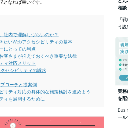
どん
説となれば幸いです。
相談
「戦
う説
め方
司、社内で理解しづらいのか？
Bus
きたいWebアクセシビリティの基本
で幅
ザーにとっての利点
るお客さまが抑えておくべき重要な法律
リティ対応メリット
bアクセシビリティの訴求
アプローチと提案例
実務
シビリティ対応の具体的な施策検討を進めよう
を配
リティを展開するために
Bus
ール
シス