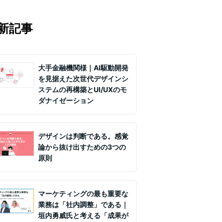
マの知見を月1〜2回配信していま
実務ノウハウや事例、セミナー情報を
新記事
て課題解決を支援します。
大手金融機関様｜AI駆動開発
を見据えた次世代デザインシ
ステムの再構築とUI/UXのモ
ダナイゼーション
デザインは判断である。感覚
論から抜け出すための3つの
原則
マーケティングの最も重要な
業務は「社内調整」である｜
垣内勇威氏と考える「成果が