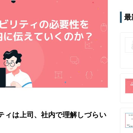
テー
す。
最
通じ
リティは上司、社内で理解しづらい