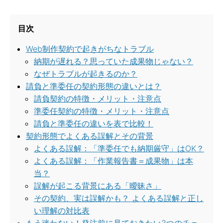
目次
Web制作契約で起きがちなトラブル
納期が遅れる？思っていた成果物じゃない？
なぜトラブルが起きるのか？
請負と準委任の契約形態の違いとは？
請負契約の特徴・メリット・注意点
準委任契約の特徴・メリット・注意点
請負と準委任の違いを表で比較！
契約形態でよくある誤解とその背景
よくある誤解：「準委任でも納期厳守」はOK？
よくある誤解：「作業報告書＝成果物」は本
当？
誤解が起こる背景にある「曖昧さ」
その契約、実は誤解かも？ よくある誤解と正し
い理解の対比表
もう迷わない！発注前に見ておきたい3つのチェ