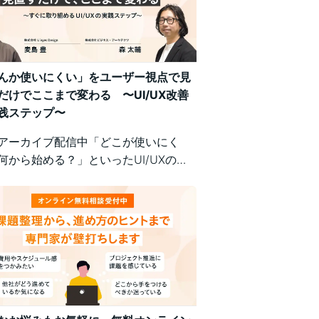
んか使いにくい」をユーザー視点で見
だけでここまで変わる 〜UI/UX改善
践ステップ〜
アーカイブ配信中「どこが使いにく
何から始める？」といったUI/UXの悩
、明日から現場で実践できるユーザー
の改善ポイントで解決！組織内の意識
悩む方にもおすすめの実践型セミナー
。