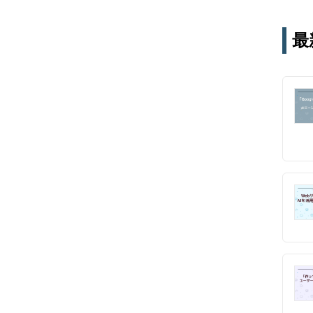
テー
す。
最
通じ