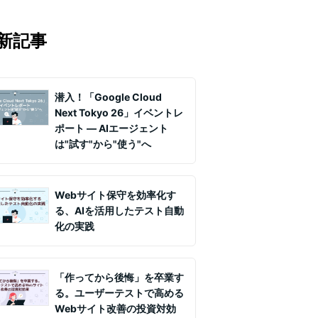
マの知見を月1〜2回配信していま
実務ノウハウや事例、セミナー情報を
新記事
て課題解決を支援します。
潜入！「Google Cloud
Next Tokyo 26」イベントレ
ポート ― AIエージェント
は"試す"から"使う"へ
Webサイト保守を効率化す
る、AIを活用したテスト自動
化の実践
「作ってから後悔」を卒業す
る。ユーザーテストで高める
Webサイト改善の投資対効