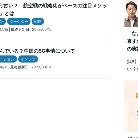
もう古い？ 航空戦の戦略術がベースの注目メソッ
A」とは
ン
マーケター
戦略
07/15
最終更新日 :
2023/09/19
「な
直す
の実
んでいる？中国の5G事情について
ーション
インフラ
無料
06/11
最終更新日 :
2023/09/19
い？
みを
視点
差に
です