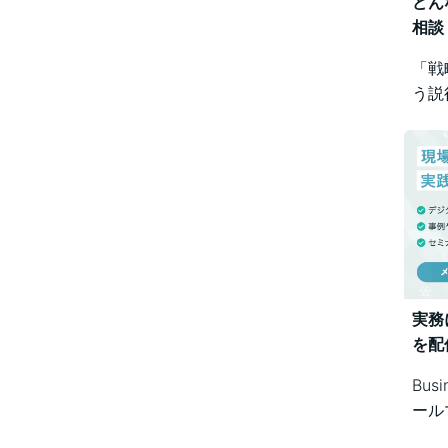
どん
相談
「戦
う説
め方
Bus
で幅
実務
を配
Bus
ール
シス