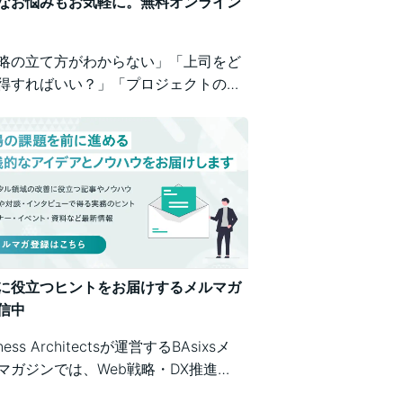
なお悩みもお気軽に。無料オンライン
略の立て方がわからない」「上司をど
得すればいい？」「プロジェクトの進
が不安」など、業務の壁打ちも歓迎。
iness Architectsが、戦略から運用ま
広くご相談を承ります。
に役立つヒントをお届けするメルマガ
信中
iness Architectsが運営するBAsixsメ
マガジンでは、Web戦略・DX推進・
テム構築・クラウド活用など、幅広い