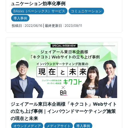
ュニケーション効率化事例
BAsixs（ベーシックス）サービス
コミュニケーション
導入事例
投稿日 :
2022/06/16
最終更新日 :
2023/09/11
ジェイアール東日本企画様「キクコト」Webサイト
の立ち上げ事例｜インバウンドマーケティング施策
の現在と未来
オウンドメディア
メディアサイト
導入事例